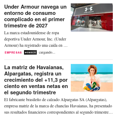
Under Armour navega un
entorno de consumo
complicado en el primer
trimestre de 2027
La marca estadounidense de ropa
deportiva Under Armour, Inc. (Under
Armour) ha registrado una caída en las
ventas netas del -3 por ciento, hasta los
cargando...
EMPRESAS
MEMBER
1.100 millones de dólares, o del -4 por
ciento en términos de divisa constante,
La matriz de Havaianas,
durante el primer trimestre del ejercicio
Alpargatas, registra un
fiscal 2027, finalizado el 30 de junio
crecimiento del +11,3 por
de 2026. El grupo ha registrado un...
ciento en ventas netas en
el segundo trimestre
El fabricante brasileño de calzado Alpargatas SA (Alpargatas),
empresa matriz de la marca de chanclas Havaianas, ha presentado
sus resultados financieros correspondientes al segundo trimestre