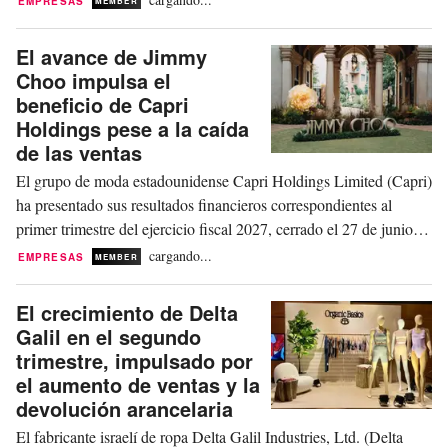
EMPRESAS
MEMBER
marca canadiense de calzado técnico
de alto rendimiento, a L.P. Royer Inc.
El avance de Jimmy
(Royer), fabricante canadiense
Choo impulsa el
especializado en calzado de trabajo y
beneficio de Capri
militar. Se espera que la operación se
Holdings pese a la caída
cierre en agosto de...
de las ventas
El grupo de moda estadounidense Capri Holdings Limited (Capri)
ha presentado sus resultados financieros correspondientes al
primer trimestre del ejercicio fiscal 2027, cerrado el 27 de junio de
2026. La compañía ha registrado unos ingresos totales de 769
cargando...
EMPRESAS
MEMBER
millones de dólares procedentes de las operaciones en curso, lo
que representa una caída del...
El crecimiento de Delta
Galil en el segundo
trimestre, impulsado por
el aumento de ventas y la
devolución arancelaria
El fabricante israelí de ropa Delta Galil Industries, Ltd. (Delta