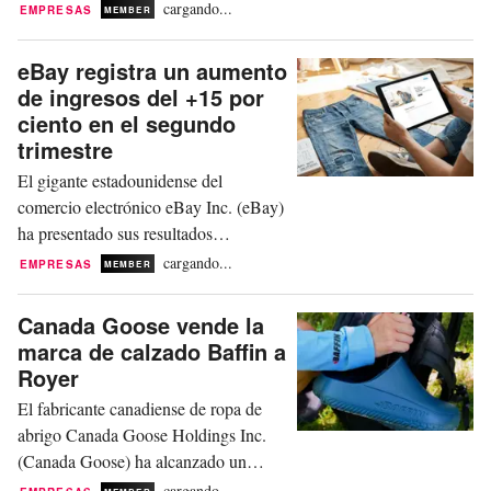
cerrado el 30 de junio de 2026. Las ventas netas consolidadas han
cargando...
EMPRESAS
MEMBER
alcanzado 1.230 millones de reales brasileños (240 millones de
dólares), lo que...
eBay registra un aumento
de ingresos del +15 por
ciento en el segundo
trimestre
El gigante estadounidense del
comercio electrónico eBay Inc. (eBay)
ha presentado sus resultados
financieros correspondientes al
cargando...
EMPRESAS
MEMBER
segundo trimestre cerrado el 30 de
junio de 2026. El marketplace con
Canada Goose vende la
sede en San José ha generado unos
marca de calzado Baffin a
ingresos de 3.100 millones de dólares,
Royer
lo que representa un incremento del
El fabricante canadiense de ropa de
+15 por ciento en términos reportados
abrigo Canada Goose Holdings Inc.
y...
(Canada Goose) ha alcanzado un
acuerdo definitivo para vender Baffin,
cargando...