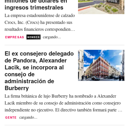
millones de dólares en
ingresos trimestrales
La empresa estadounidense de calzado
Crocs, Inc. (Crocs) ha presentado sus
resultados financieros correspondientes
al segundo trimestre cerrado el 30 de
cargando...
EMPRESAS
MEMBER
junio de 2026. Los ingresos
consolidados han crecido un +2,6 por
El ex consejero delegado
ciento, o un +2 por ciento en divisa
de Pandora, Alexander
constante, hasta alcanzar los 1.180
Lacik, se incorpora al
millones de dólares. El crecimiento ha
consejo de
estado liderado...
administración de
Burberry
La firma británica de lujo Burberry ha nombrado a Alexander
Lacik miembro de su consejo de administración como consejero
independiente no ejecutivo. El directivo también formará parte del
comité de nombramientos, con efectos a partir del 1 de septiembre
cargando...
GENTE
de 2026. Lacik aporta más de 30 años de experiencia comercial