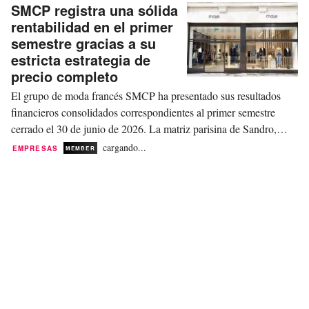
internacional en marcas de...
SMCP registra una sólida
rentabilidad en el primer
semestre gracias a su
estricta estrategia de
precio completo
El grupo de moda francés SMCP ha presentado sus resultados
financieros consolidados correspondientes al primer semestre
cerrado el 30 de junio de 2026. La matriz parisina de Sandro,
Maje, Claudie Pierlot y Fursac ha registrado unas ventas netas de
cargando...
EMPRESAS
MEMBER
597 millones de euros (680,7 millones de dólares), lo que
representa un crecimiento orgánico del...