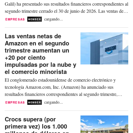
Galil) ha presentado sus resultados financieros correspondientes al
segundo trimestre cerrado el 30 de junio de 2026. Las ventas de la
compañía, con sede en Cesarea, han aumentado un +9 por ciento
cargando...
EMPRESAS
MEMBER
hasta alcanzar un récord para un segundo trimestre de 511,60
millones de dólares,...
Las ventas netas de
Amazon en el segundo
trimestre aumentan un
+20 por ciento
impulsadas por la nube y
el comercio minorista
El conglomerado estadounidense de comercio electrónico y
tecnología Amazon.com, Inc. (Amazon) ha anunciado sus
resultados financieros correspondientes al segundo trimestre,
cerrado el 30 de junio de 2026. Las ventas netas del grupo, con
cargando...
EMPRESAS
MEMBER
sede en Seattle, han aumentado un +20 por ciento hasta los
200.600 millones de dólares, frente a los 167.700...
Crocs supera (por
primera vez) los 1.000