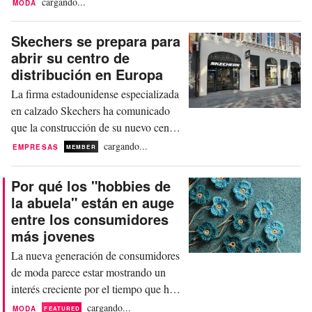
propia, presentando los modelos The
cargando...
MODA
Dry Boot y Mirage a nivel mundial a
partir del 5 de agosto. Este movimiento
Skechers se prepara para
marca el último paso de Rains para
abrir su centro de
convertirse en una marca de lifestyle
distribución en Europa
más amplia, extendiendo su oferta
La firma estadounidense especializada
principal de...
en calzado Skechers ha comunicado
que la construcción de su nuevo centro
de distribución europeo está previsto
cargando...
EMPRESAS
MEMBER
que finalice en agosto, dando paso al
próximo capítulo de crecimiento de la
Por qué los "hobbies de
compañía en la región. Ubicado cerca
la abuela" están en auge
del aeropuerto de Lieja, en Bélgica, y
entre los consumidores
muy próximo a sus instalaciones
más jovenes
actuales en...
La nueva generación de consumidores
de moda parece estar mostrando un
interés creciente por el tiempo que hay
detrás de un producto. Un jersey ya no
cargando...
MODA
FEATURED