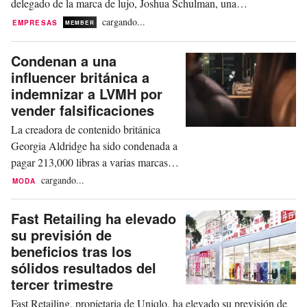
delegado de la marca de lujo, Joshua Schulman, una
remuneración total de hasta 12,24 millones de libras, a pesar de la
cargando...
EMPRESAS
MEMBER
oposición manifestada en la junta general anual de la compañía.
Según un nuevo documento...
Condenan a una
influencer británica a
indemnizar a LVMH por
vender falsificaciones
La creadora de contenido británica
Georgia Aldridge ha sido condenada a
pagar 213,000 libras a varias marcas
propiedad de LVMH después de que
cargando...
MODA
el Tribunal Superior del Reino Unido
dictaminara que vendía artículos de
Fast Retailing ha elevado
lujo falsificados a sus seguidores en las
su previsión de
redes sociales. Aldridge deberá abonar
beneficios tras los
esta considerable suma a firmas como
sólidos resultados del
Fendi, Loewe,...
tercer trimestre
Fast Retailing, propietaria de Uniqlo, ha elevado su previsión de