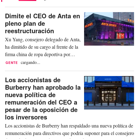
es solo una prenda. Para algunos
jóvenes consumidores, también puede
Dimite el CEO de Anta en
representar una habilidad aprendida,
pleno plan de
un material elegido y horas dedicadas
reestructuración
a crear algo personal a mano. Este
Xu Yang, consejero delegado de Anta,
cambio está...
ha dimitido de su cargo al frente de la
firma china de ropa deportiva por
motivos familiares. La compañía ha
cargando...
GENTE
confirmado la noticia al medio de
comunicación chino 36kr, que ha
Los accionistas de
informado de que la dimisión de Yang
Burberry han aprobado la
ha sido aprobada por Anta y que se le
nueva política de
asignará un nuevo puesto a su debido
remuneración del CEO a
tiempo. Lai Shixian,...
pesar de la oposición de
los inversores
Los accionistas de Burberry han respaldado una nueva política de
remuneración para directivos que podría suponer para el consejero