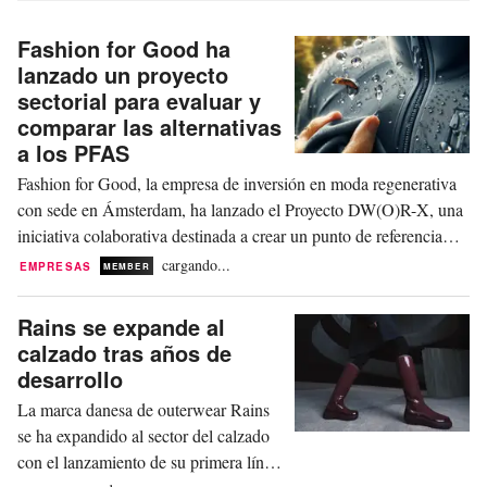
Fashion for Good ha
lanzado un proyecto
sectorial para evaluar y
comparar las alternativas
a los PFAS
Fashion for Good, la empresa de inversión en moda regenerativa
con sede en Ámsterdam, ha lanzado el Proyecto DW(O)R-X, una
iniciativa colaborativa destinada a crear un punto de referencia
para la industria para los acabados hidrófugos y oleófugos
cargando...
EMPRESAS
MEMBER
duraderos (DW(O)R) que no contienen PFAS, en respuesta a la
creciente demanda de alternativas más...
Rains se expande al
calzado tras años de
desarrollo
La marca danesa de outerwear Rains
se ha expandido al sector del calzado
con el lanzamiento de su primera línea