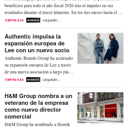
beneficios para todo el año fiscal 2026 tras el impulso en sus
resultados durante el tercer trimestre. En los tres meses hasta el 31
de mayo, el gigante minorista japonés ha registrado un aumento
cargando...
EMPRESAS
MEMBER
de su beneficio operativo de un +45,7 por ciento, hasta los
213.790 millones de yenes...
Authentic impulsa la
expansión europea de
Lee con un nuevo socio
Authentic Brands Group ha acelerado
su expansión europea de Lee a través
de una nueva asociación a largo plazo
con Experience Group. El acuerdo
cargando...
EMPRESAS
MEMBER
tiene como objetivo fortalecer la
presencia de Lee en los canales de
H&M Group nombra a un
venta mayorista, minorista y de
veterano de la empresa
comercio electrónico, al tiempo que
como nuevo director
amplía aún más el alcance
comercial
internacional de la marca. A través
H&M Group ha nombrado a Henrik
de...