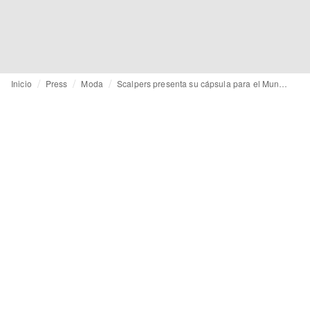
Inicio
Press
Moda
Scalpers presenta su cápsula para el Mundial 2026: cuatro camisetas, cuatro países y una misma pasión