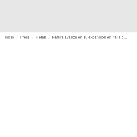
Inicio
Press
Retail
Natura avanza en su expansión en Italia con la apertura de su primera tienda en la Toscana