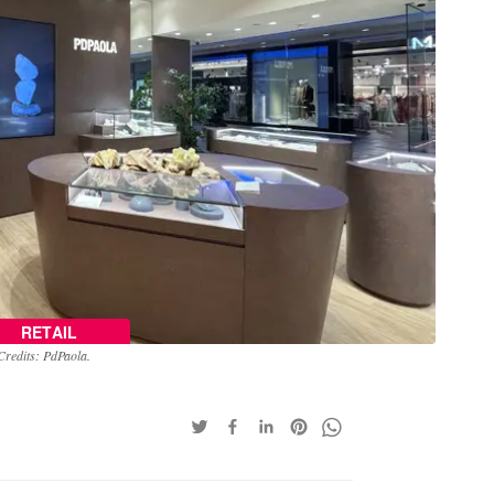
RETAIL
Credits: PdPaola.