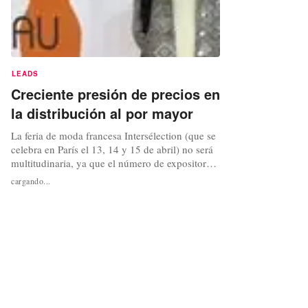
LEADS
Creciente presión de precios en
la distribución al por mayor
La feria de moda francesa Intersélection (que se
celebra en París el 13, 14 y 15 de abril) no será
multitudinaria, ya que el número de expositores
se ha reducido desde que hace dos años se
cargando...
trasladó del centro de congresos Villepinte
(Paris Nord) aPorte de Versailles, al sur de la
ciudad. "Muchas personas se habían ido, pero
ahora todos...