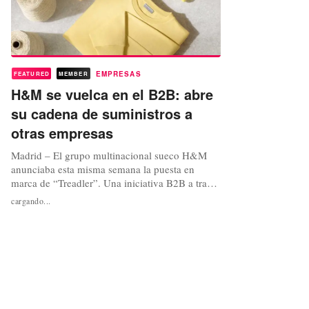
EMPRESAS
FEATURED
MEMBER
H&M se vuelca en el B2B: abre
su cadena de suministros a
otras empresas
Madrid – El grupo multinacional sueco H&M
anunciaba esta misma semana la puesta en
marca de “Treadler”. Una iniciativa B2B a través
de la que dará acceso a otras empresas a su
cargando...
cadena de suministro global. Una oportunidad,
señalan desde la compañía, para acelerar en la
lucha contra el cambio climático e impulsar la
sostenibilidad de la industria...