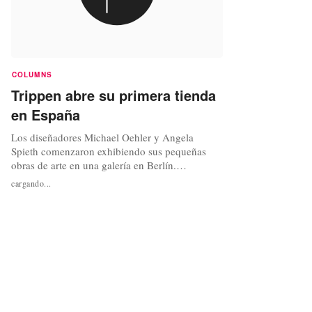
COLUMNS
Trippen abre su primera tienda
en España
Los diseñadores Michael Oehler y Angela
Spieth comenzaron exhibiendo sus pequeñas
obras de arte en una galería en Berlín.
Estas obras de arte eran zapatos. Tras el éxito
cargando...
que cosecharon se animaron además de a
diseñar, a fabricar, vender y distribuir sus
propios zapatos. Zapatos que tienen en cuenta
las tendencias pero no su desechabilidad, que...