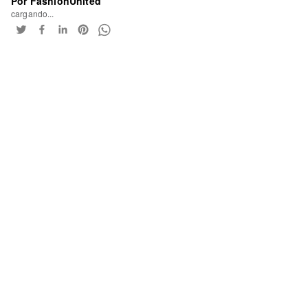
Por FashionUnited
cargando...