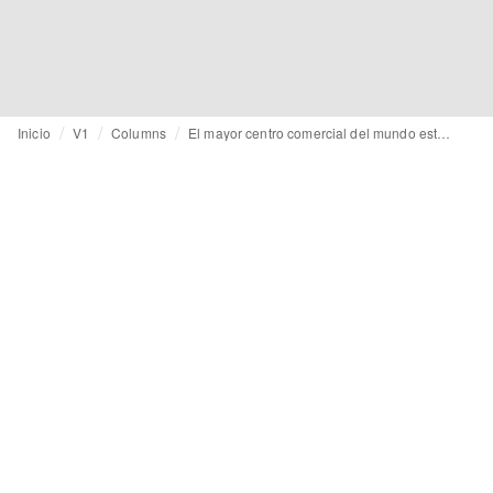
Inicio
V1
Columns
El mayor centro comercial del mundo estará en los Emiratos Árabes