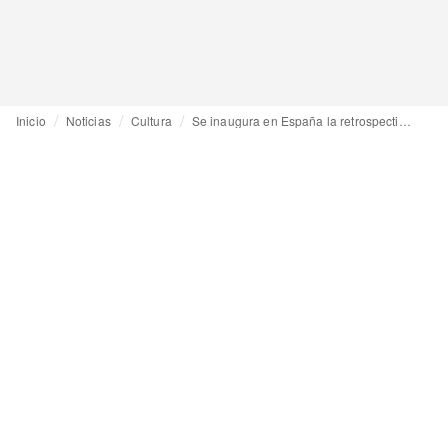
Inicio
Noticias
Cultura
Se inaugura en España la retrospectiva sobre Paolo Roversi, promovida por la Fundación de Marta Ortega (Inditex)