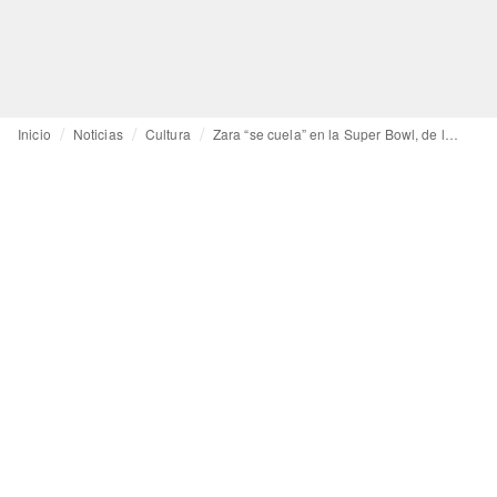
Inicio
Noticias
Cultura
Zara “se cuela” en la Super Bowl, de la mano de Bad Bunny