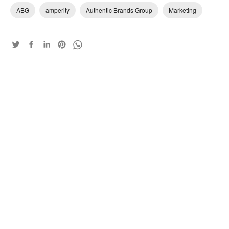
ABG
amperity
Authentic Brands Group
Marketing