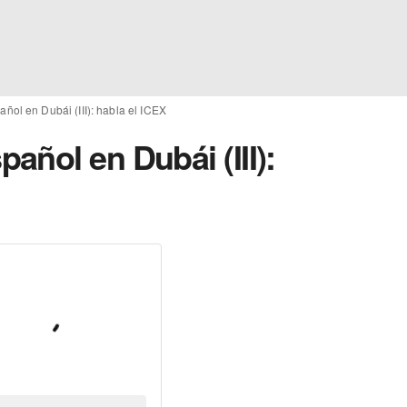
ol en Dubái (III): habla el ICEX
ñol en Dubái (III):