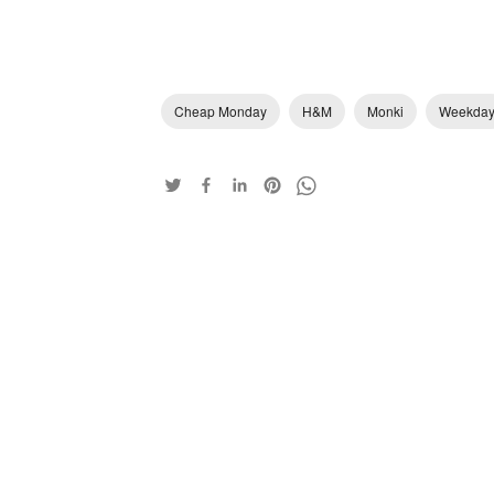
Cheap Monday
H&M
Monki
Weekda