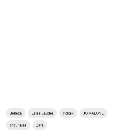
Belleza
Estee Lauder
Inditex
JO MALONE
Tribunales
Zara