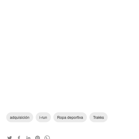
adquisición
i-run
Ropa deportiva
Trakks