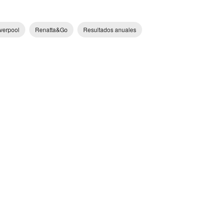
iverpool
Renatta&Go
Resultados anuales