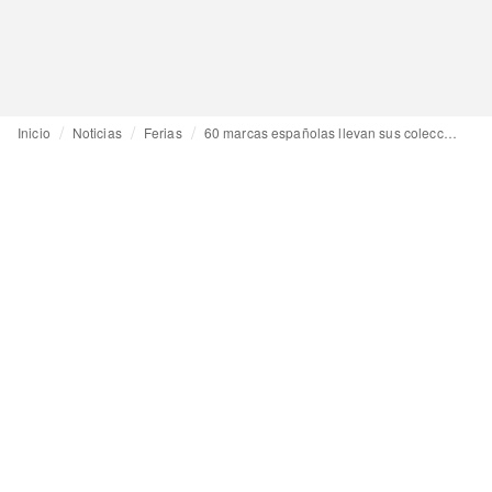
Inicio
Noticias
Ferias
60 marcas españolas llevan sus colecciones a Expo Riva Schuh