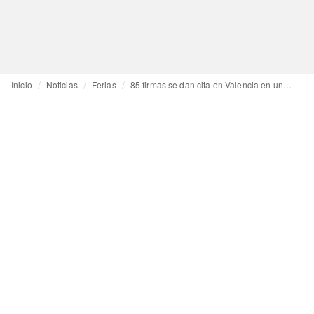
Inicio
Noticias
Ferias
85 firmas se dan cita en Valencia en una nueva edición de Día Mágico by FIMI