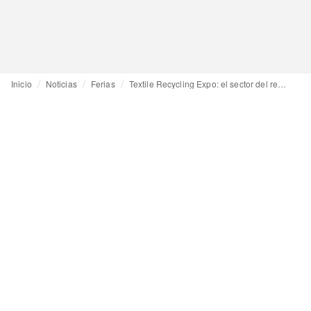
Inicio
Noticias
Ferias
Textile Recycling Expo: el sector del reciclaje pide más apoyo a la UE "para poder despegar"