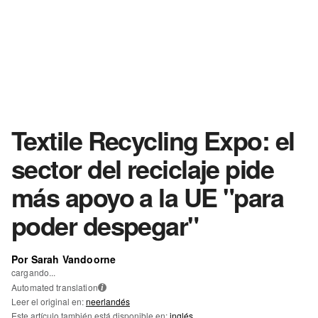
Textile Recycling Expo: el
sector del reciclaje pide
más apoyo a la UE "para
poder despegar"
Por Sarah Vandoorne
cargando...
Automated translation
i
Leer el original en:
neerlandés
Este artículo también está disponible en:
inglés