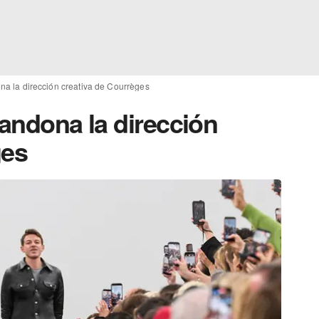
na la dirección creativa de Courrèges
bandona la dirección
ges