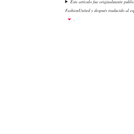
Este artículo fue originalmente publi
FashionUnited y después traducido al esp
.