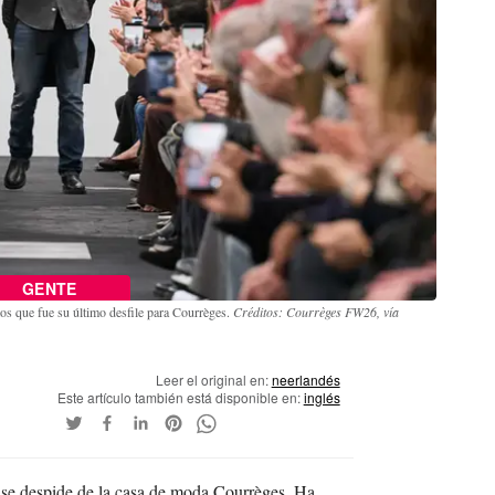
GENTE
mos que fue su último desfile para Courrèges.
Créditos: Courrèges FW26, vía
Leer el original en:
neerlandés
Este artículo también está disponible en:
inglés
e se despide de la casa de moda Courrèges. Ha