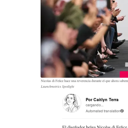
Nicolas di Felice hace una reverencia durante el que ahora sabe
Launchmetrics Spotlight
Por Caitlyn Terra
cargando...
Automated translation
i
El diseñador belga Nicolas di Felic