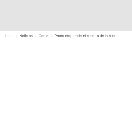
Inicio
Noticias
Gente
Prada emprende el camino de la sucesión para pasar las riendas al hijo mayor de la familia