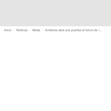
Inicio
Noticias
Moda
Amberes abre sus puertas al futuro de la moda con un festival multitudinario