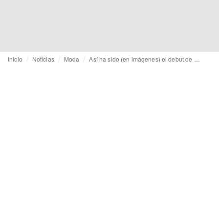
Inicio
Noticias
Moda
Así ha sido (en imágenes) el debut de Pierpaolo Piccioli en la Alta Costura de Balenciaga