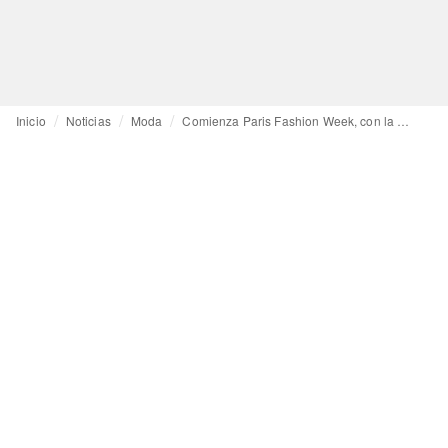
Inicio
Noticias
Moda
Comienza Paris Fashion Week, con la despedida de Pieter Mulier y el debut de Antonin Tron en Balmain