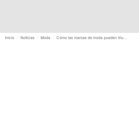
Inicio
Noticias
Moda
Cómo las marcas de moda pueden triunfar en la era del scroll infinito