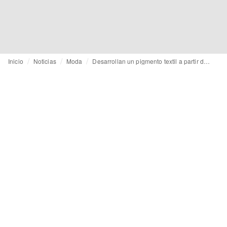
Inicio
Noticias
Moda
Desarrollan un pigmento textil a partir de aguas residuales que podría reducir el impacto de este proceso