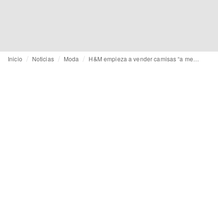
Inicio
Noticias
Moda
H&M empieza a vender camisas “a medida” a través de su plataforma H&MLab