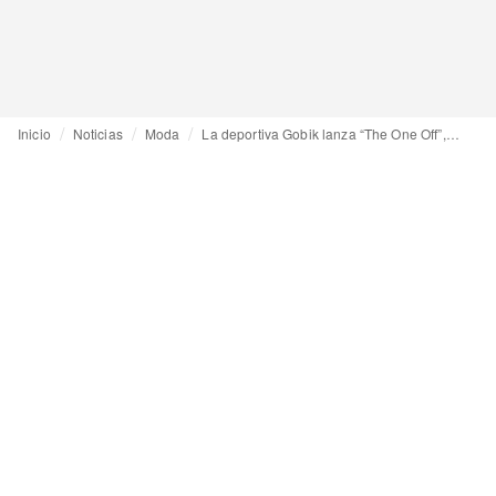
Inicio
Noticias
Moda
La deportiva Gobik lanza “The One Off”, su nueva línea de diseño experimental