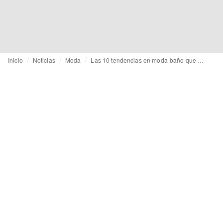
Inicio
Noticias
Moda
Las 10 tendencias en moda-baño que marcarán el verano de 2026, vistas en Gran Canaria Swim Week