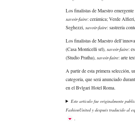
Los finalistas de Maestro emergente 
savoir-faire
: cerámica; Verde Alfieri
Seghezzi,
savoir-faire
: sastrería co
Los finalistas de Maestro dell’innov
(Casa Monticelli srl),
savoir-faire
: e
(Studio Pratha),
savoir-faire
: arte te
A partir de esta primera selección, 
categoría, que será anunciado durant
en el Bvlgari Hotel Roma.
Este artículo fue originalmente publi
FashionUnited y después traducido al esp
.