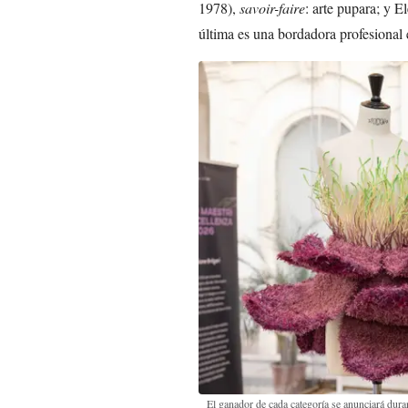
1978),
savoir-faire
: arte pupara; y E
última es una bordadora profesional 
El ganador de cada categoría se anunciará dura