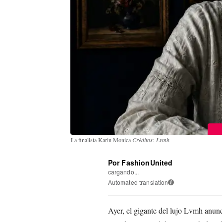
La finalista Karin Monica
Créditos: Lvmh
Por FashionUnited
cargando...
Automated translation
i
Ayer, el gigante del lujo Lvmh anunci