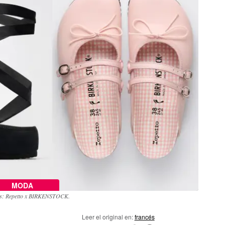
MODA
os: Repetto x BIRKENSTOCK.
Leer el original en:
francés