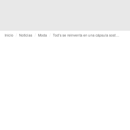
Inicio
Noticias
Moda
Tod’s se reinventa en una cápsula sostenible junto a los estudiantes del Instituto Marangoni