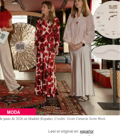
MODA
de junio de 2026 en Madrid (España).
Credits: Gran Canaria Swim Week.
Leer el original en:
español