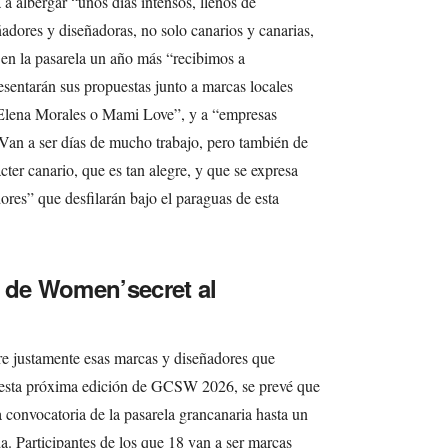
 a albergar “unos días intensos, llenos de
ñadores y diseñadoras, no solo canarios y canarias,
e en la pasarela un año más “recibimos a
esentarán sus propuestas junto a marcas locales
Elena Morales o Mami Love”, y a “empresas
an a ser días de mucho trabajo, pero también de
ácter canario, que es tan alegre, y que se expresa
ores” que desfilarán bajo el paraguas de esta
 de Women’secret al
re justamente esas marcas y diseñadores que
e esta próxima edición de GCSW 2026, se prevé que
a convocatoria de la pasarela grancanaria hasta un
a. Participantes de los que 18 van a ser marcas