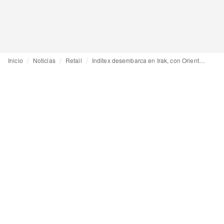
Inicio
Noticias
Retail
Inditex desembarca en Irak, con Oriente Medio convertido en un polvorín