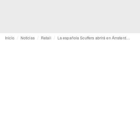
Inicio
Noticias
Retail
La española Scuffers abrirá en Ámsterdam su primera tienda internacional