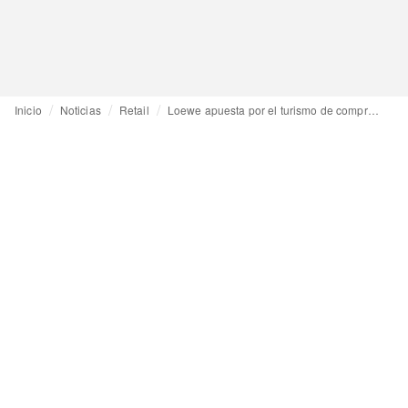
Inicio
Noticias
Retail
Loewe apuesta por el turismo de compras con una decena de “pop-ups” en el Mediterráneo