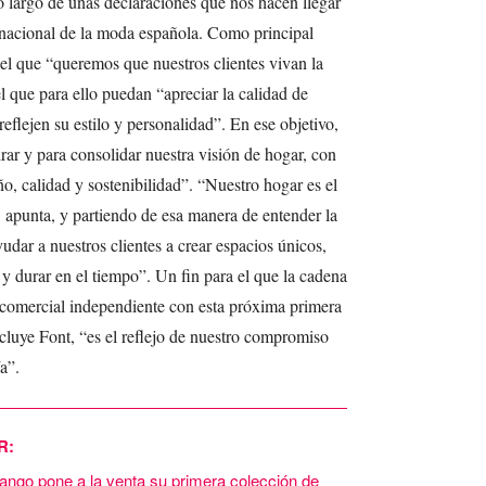
 largo de unas declaraciones que nos hacen llegar
inacional de la moda española. Como principal
á el que “queremos que nuestros clientes vivan la
l que para ello puedan “apreciar la calidad de
reflejen su estilo y personalidad”. En ese objetivo,
rar y para consolidar nuestra visión de hogar, con
ño, calidad y sostenibilidad”. “Nuestro hogar es el
 apunta, y partiendo de esa manera de entender la
r a nuestros clientes a crear espacios únicos,
 durar en el tiempo”. Un fin para el que la cadena
comercial independiente con esta próxima primera
cluye Font, “es el reflejo de nuestro compromiso
a”.
R:
ango pone a la venta su primera colección de