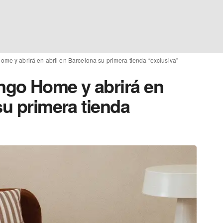
e y abrirá en abril en Barcelona su primera tienda “exclusiva”
go Home y abrirá en
su primera tienda