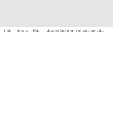
Inicio
Noticias
Retail
Massimo Dutti elimina el “pasar por caja” con su último concepto de tienda, que inaugura con su primera tienda en Dinamarca