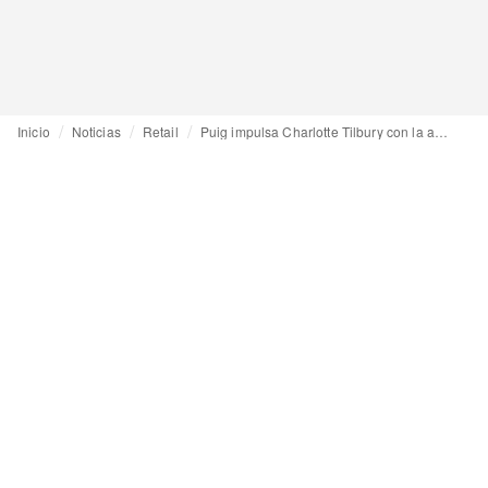
Inicio
Noticias
Retail
Puig impulsa Charlotte Tilbury con la apertura en Londres de su mayor y más inmersiva “flagship store”