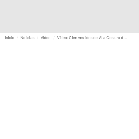
Inicio
Noticias
Video
Vídeo: Cien vestidos de Alta Costura de la posguerra que definieron la moda de mediados de siglo