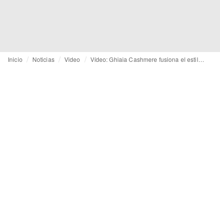
Inicio
Noticias
Video
Vídeo: Ghiaia Cashmere fusiona el estilo de Los Ángeles con la artesanía italiana