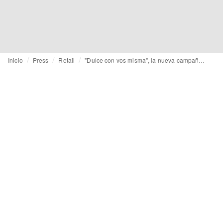
Inicio
Press
Retail
"Dulce con vos misma", la nueva campaña de Dulce Carola