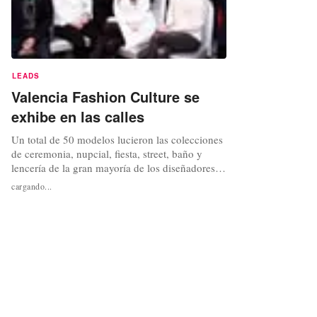
LEADS
Valencia Fashion Culture se
exhibe en las calles
Un total de 50 modelos lucieron las colecciones
de ceremonia, nupcial, fiesta, street, baño y
lencería de la gran mayoría de los diseñadores
asociados a DIMOVA. La celebración de esta
cargando...
acción ha sido la culminación de un
proyectoemprendido por DIMOVA, que tiene
como objetivo prioritario la internacionalización
de sus firmas. Este proyecto...