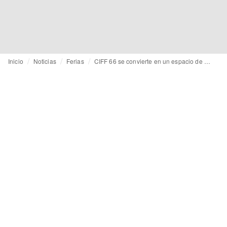
Inicio
Noticias
Ferias
CIFF 66 se convierte en un espacio de referencia para marcas que afinan su posicionamiento