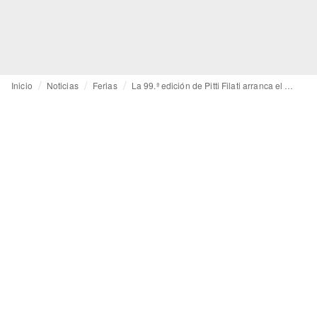
Inicio
Noticias
Ferias
La 99.ª edición de Pitti Filati arranca el 24 de junio en Florencia