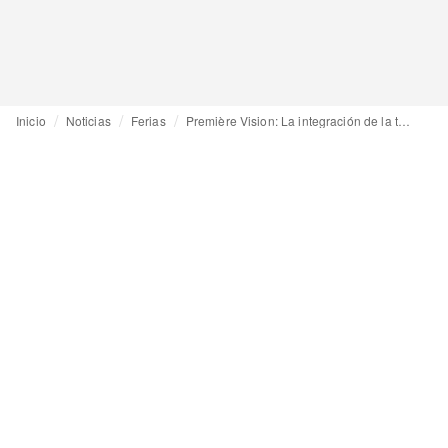
Inicio
Noticias
Ferias
Première Vision: La integración de la tecnología y la belleza, ¿una nueva vía de crecimiento empresarial?