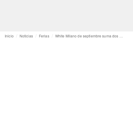
Inicio
Noticias
Ferias
White Milano de septiembre suma dos nuevas ubicaciones y secciones; en junio, por su parte, debuta el formato On the beach