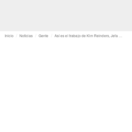
Inicio
Noticias
Gente
Así es el trabajo de Kim Reinders, Jefa de Comercio Electrónico en Fabienne Chapot